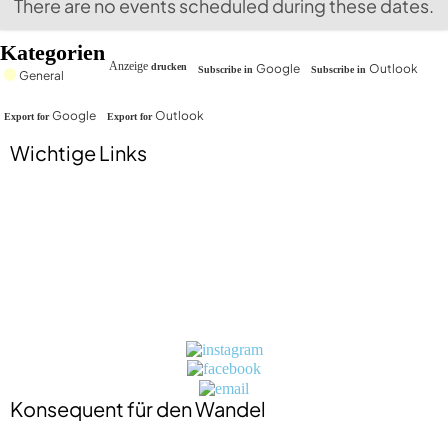
There are no events scheduled during these dates.
Kategorien
Google
Outlook
Anzeige
drucken
Subscribe in
Subscribe in
General
Google
Outlook
Export for
Export for
Wichtige Links
Impressum
Datenschutzerklärung
Jobs
Presse
Kontakt
BIO-Zertifikat
Konsequent für den Wandel