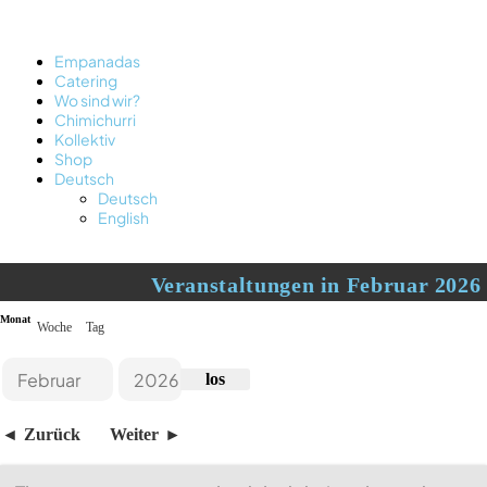
Empanadas
Catering
Wo sind wir?
Chimichurri
Kollektiv
Shop
Deutsch
Deutsch
English
Veranstaltungen in Februar 2026
Monat
Woche
Tag
Monat
Jahr
Zurück
Weiter