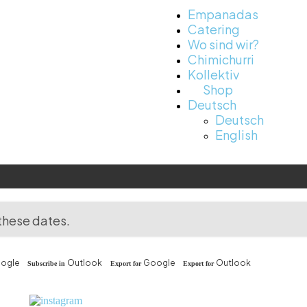
Empanadas
Catering
Wo sind wir?
Chimichurri
Kollektiv
Shop
Deutsch
Deutsch
English
these dates.
ogle
Outlook
Google
Outlook
Subscribe in
Export for
Export for