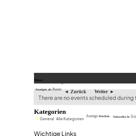
Monat
Woche
Tag
Raster
Anzeigen als
Zurück
Weiter
There are no events scheduled during 
Kategorien
Go
Anzeige
drucken
Subscribe in
General
Alle Kategorien
Wichtige Links