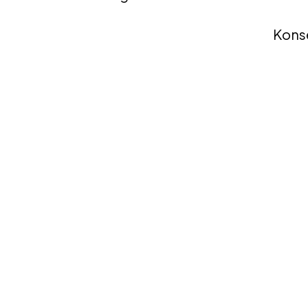
Impressum
Kons
Datenschutzerklärung
Jobs
Presse
Kontakt
BIO-Zertifikat