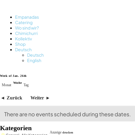
Empanadas
Catering
Wo sind wir?
Chimichurri
Kollektiv
Shop
Deutsch
Deutsch
English
Week of Jan. 26th
Woche
Monat
Tag
Zurück
Weiter
There are no events scheduled during these dates.
Kategorien
Anzeige
drucken
General
Alle Kategorien