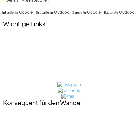
Google
Outlook
Google
Outlook
Subscribe in
Subscribe in
Export for
Export for
Wichtige Links
Impressum
Datenschutzerklärung
Jobs
Presse
Kontakt
BIO-Zertifikat
Konsequent für den Wandel